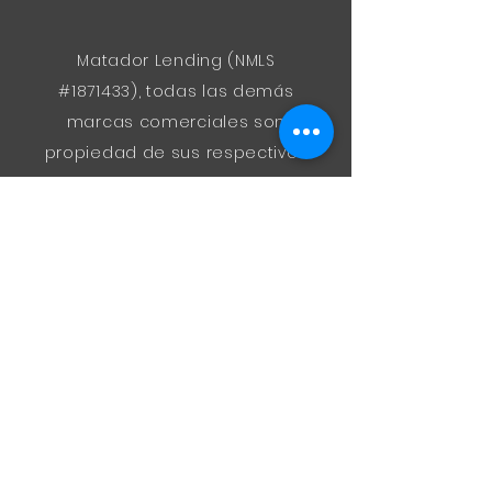
Matador Lending (NMLS
#1871433), todas las demás
marcas comerciales son
propiedad de sus respectivos
dueños, no están respaldadas
ni afiliadas a ninguna entidad
gubernamental. Las tarifas y los
términos están sujetos a
cambios en cualquier
momento sin previo aviso y
están sujetos a restricciones
estatales. Visite el sitio web de
acceso al consumidor de
NMLS
Consumer Access
para
obtener información