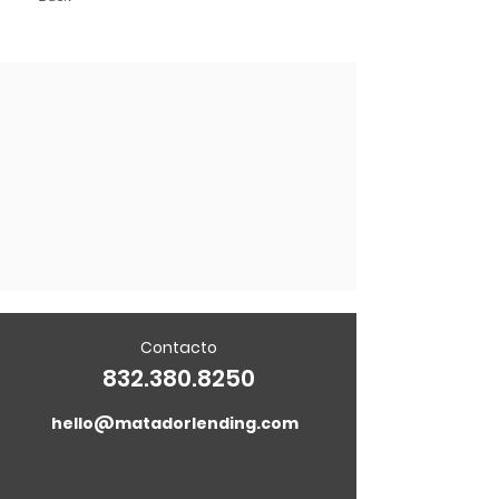
Contacto
832.380.8250
hello@matadorlending.com
5718 Westheimer Rd. Suite 1000