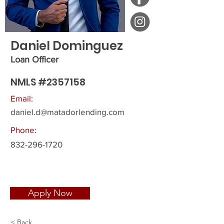
Daniel Dominguez
Loan Officer
NMLS #2357158
Email:
daniel.d@matadorlending.com
Phone:
832-296-1720
Apply Now
< Back