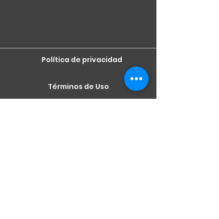
Política de privacidad
Términos de Uso
Términos de Uso
Matador Lending (NMLS
#1871433), todas las demás
marcas comerciales son
propiedad de sus respectivos
dueños, no están respaldadas
ni afiliadas a ninguna entidad