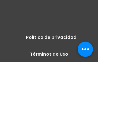
Política de privacidad
Términos de Uso
Términos de Uso
Matador Lending (NMLS
#1871433), todas las demás
marcas comerciales son
propiedad de sus respectivos
dueños, no están respaldadas
ni afiliadas a ninguna entidad