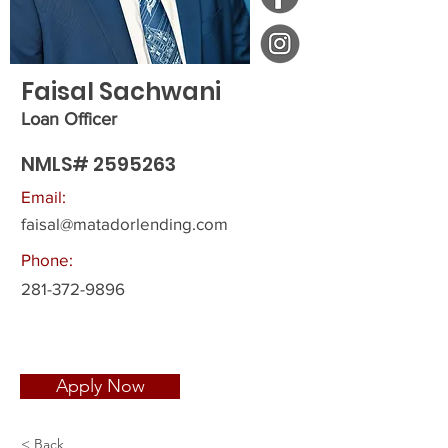
Faisal Sachwani
Loan Officer
NMLS#
2595263
Email:
faisal@matadorlending.com
Phone:
281-372-9896
Apply Now
< Back