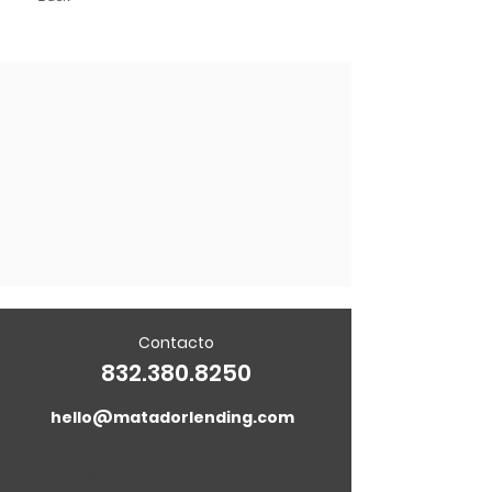
Contacto
832.380.8250
hello@matadorlending.com
5718 Westheimer Rd. Suite 1000